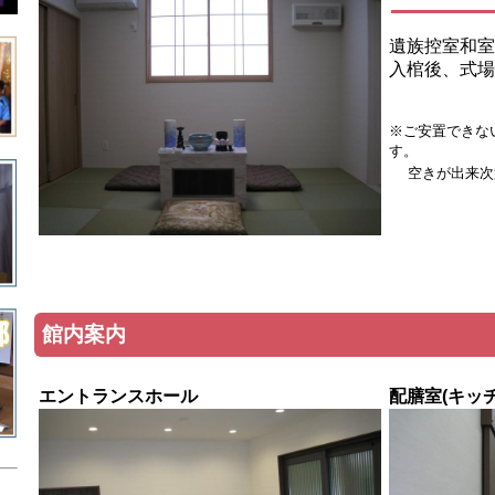
遺族控室和室
入棺後、式場
※ご安置できな
す。
空きが出来次
館内案内
エントランスホール
配膳室(キッチ