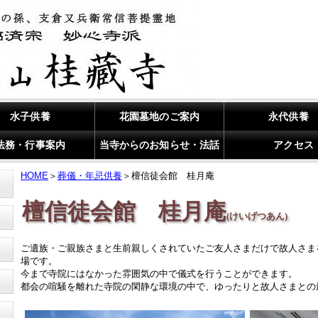
水子供養
花園墓地のご案内
永代供養
法務・行事案内
当寺からのお知らせ・法話
アクセス
HOME
＞
葬儀・年忌供養
＞檀信徒会館 桂月庵
檀信徒会館 桂月庵
(けいげつあん)
ご遺族・ご親族さまと生前親しくされていたご友人さまだけで故人さま
場です。
今まで寺院にはなかった雰囲気の中で儀式を行うことができます。
都会の喧騒を離れた寺院の閑静な環境の中で、ゆったりと故人さまとの