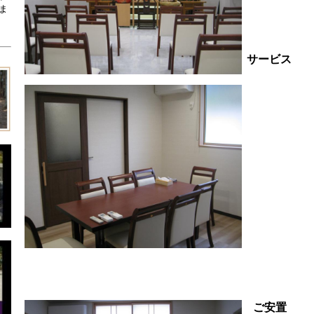
シャ
ま
テ
配膳室
サービス
２
ご安置