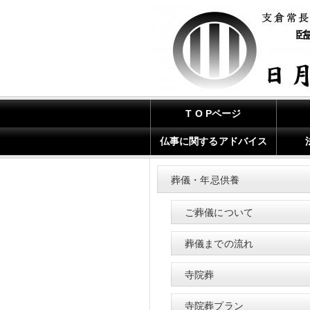
T O Pページ
仏事に関するアドバイス
葬儀・年忌供養
ご葬儀について
葬儀までの流れ
寺院葬
寺院葬プラン