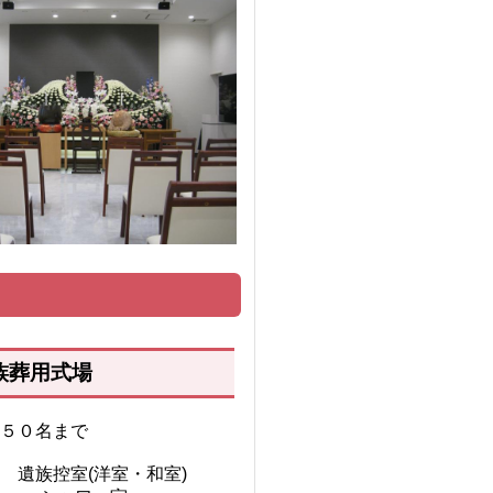
族葬用式場
０名まで
遺族控室(洋室・和室)