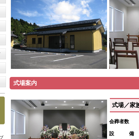
て
式場案内
式場／家
会葬者数
５
設 備
ブ