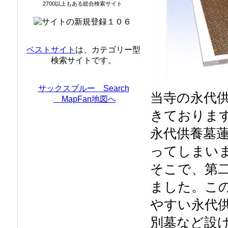
2700以上もある総合検索サイト
ベストサイト
は、カテゴリー型
検索サイトです。
サックスブルー Search
当寺の永代
MapFan地図へ
きておりま
永代供養墓
ってしまい
そこで、第
ました。こ
やすい永代
別墓など設