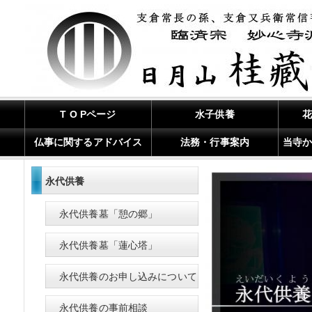
T O Pページ
水子供養
仏事に関するアドバイス
法務・行事案内
当寺
永代供養
永代供養墓「憩の郷」
永代供養墓「蓮心塔」
永代供養のお申し込みについて
永代供養の事前相談