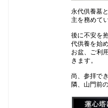
永代供養墓
主を務めて
後に不安を
代供養を始
お盆、ご利
きます。
尚、参拝で
隣、山門前