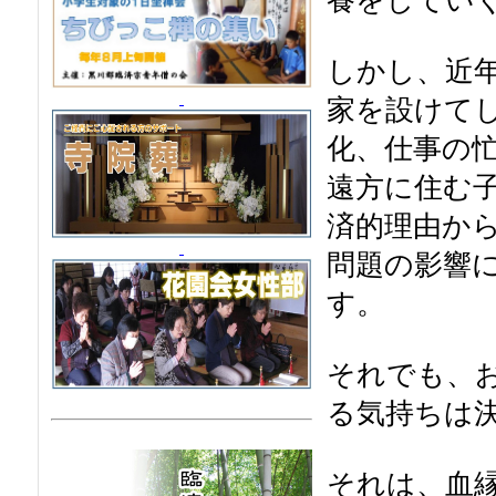
しかし、近
家を設けて
化、仕事の
遠方に住む
済的理由か
問題の影響
す。
それでも、
る気持ちは
それは、血