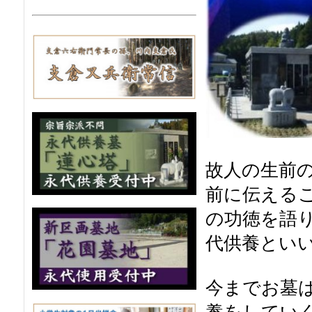
故人の生前
前に伝える
の功徳を語
代供養とい
今までお墓
養をしてい