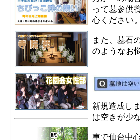
って墓参供
心ください
また、墓石
のようなお
新規造成し
は空きが少
車で仙台中心