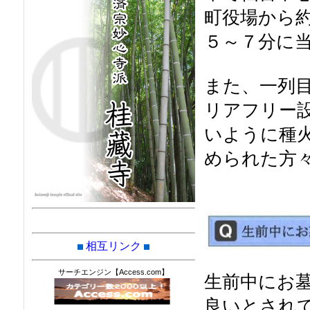
町役場から約
５～７分に
また、一列
リアフリー
いように種
められた方
相互リンク
サーチエンジン【Access.com】
生前中にお
良いとされ