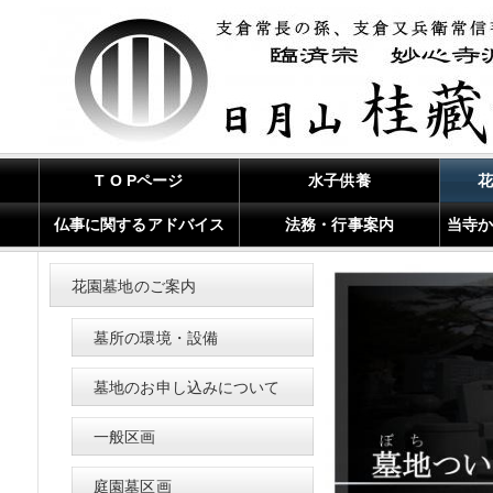
T O Pページ
水子供養
仏事に関するアドバイス
法務・行事案内
当寺
花園墓地のご案内
墓所の環境・設備
墓地のお申し込みについて
一般区画
庭園墓区画