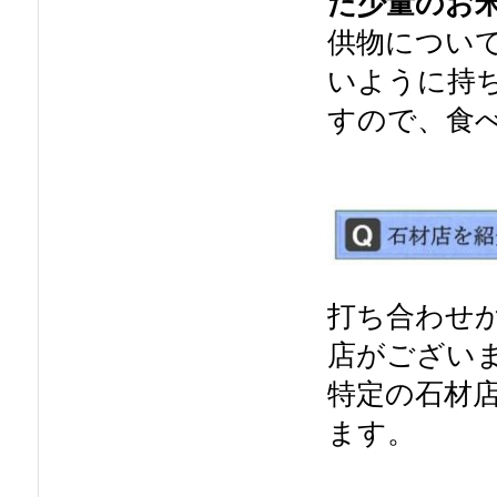
た少量のお
供物につい
いように持
すので、食
打ち合わせ
店がござい
特定の石材
ます。