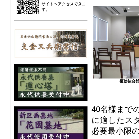
サイトへアクセスできま
す。
檀信徒会
40名様まで
に適したス
必要最小限