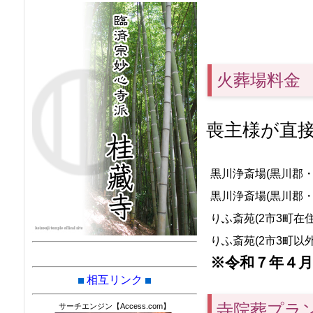
火葬場料金
喪主様が直
黒川浄斎場(黒川郡・
黒川浄斎場(黒川郡・
りふ斎苑(2市3町在住
りふ斎苑(2市3町以外
※令和７年４月
相互リンク
寺院葬プラ
サーチエンジン【Access.com】