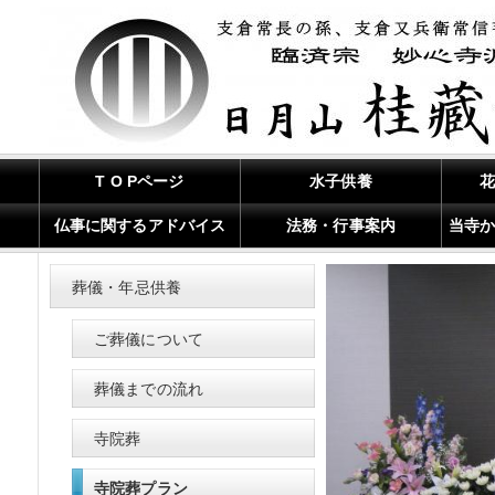
T O Pページ
水子供養
仏事に関するアドバイス
法務・行事案内
当寺
葬儀・年忌供養
ご葬儀について
葬儀までの流れ
寺院葬
寺院葬プラン