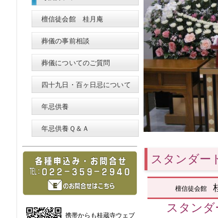
檀信徒会館 桂月庵
葬儀の事前相談
葬儀についてのご質問
四十九日・百ヶ日忌について
年忌供養
年忌供養Ｑ＆Ａ
スタンダー
檀信徒会館
スタンダ
携帯からも桂蔵寺ウェブ