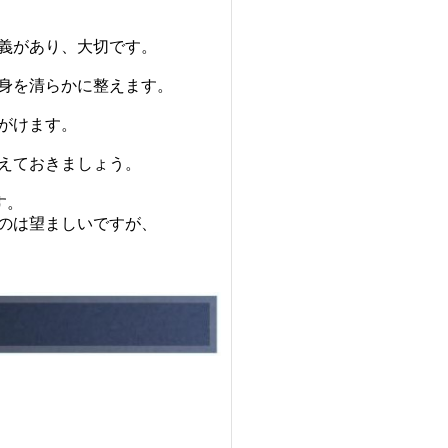
義があり、大切です。
身を清らか
に
整えます。
がけます。
えておきま
しょう。
す
。
のは望まし
い
ですが、