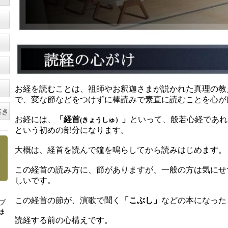
お経を読むことは、祖師やお釈迦さまが説かれた真理の教
で、変な節などをつけずに棒読みで素直に読むことを心が
書き
お経には、
「経首
」
といって、
般若心経であれ
(きょうしゅ）
という初めの部分になります。
大概は、経首を読んで鐘を鳴らしてから読みはじめます。
この経首の読み方に、節がありますが、一般の方は気にせ
しいです。
この経首の節が、演歌で聞く
「こぶし」
などの本になっ
た
ブ
ま
読経する前の心構えです。