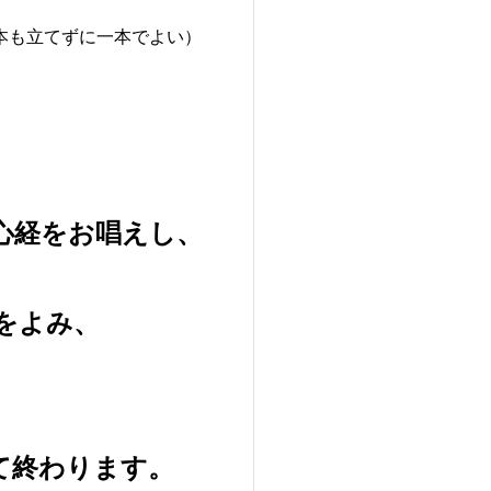
本も立てずに一本でよい
）
心経をお唱えし、
をよみ、
て終わります。