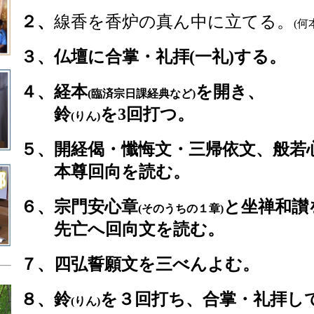
２、
線香を香炉の真ん中に立てる。
(
何
３、
仏壇に合掌・礼拝(一礼)する。
４、
経本
を開き、
(臨済宗日課経典など)
鈴
を3回打つ。
(りん)
５、
開経偈・懺悔文・三帰依文、
般若
本尊
回向を読む。
６、
宗門安心章
と坐禅和讃
(そのうちの１章)
先亡へ回向文を読む。
７、
四弘誓願文を三べんよむ。
８、
鈴
を３回打ち、合掌・礼拝し
(りん)