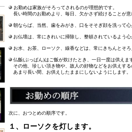
お勤めは家族がそろってされるのが理想的です。
長い時間のお勤め
よ
り、
毎日、欠かさず続けることが意
朝ならば、当然、歯をみがき、口をそそぎ顔を洗って心
お仏壇は、常にきれいに掃除し、整頓されているよう心
お水、お茶、ローソク、線香などは、常にきちんとそろ
仏飯(ぶっぱん)はご飯が炊けたとき、一日一度は供えま
その他、珍しい頂き物や、故人の好物などをお供えする
あまり長い間、お供えしたままにしないようにします。
次に、おつとめの順序です。
１、
ローソクを灯します。