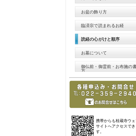
お盆の飾り方
臨済宗で読まれるお経
読経の心がけと順序
お墓について
御仏前・御霊前・お布施の
方
携帯からも桂蔵寺ウェ
サイトへアクセスでき
す。