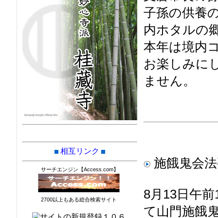
子孫の供養
内ホタルの
本年は境内
お楽しみに
ません。
相互リンク
施餓
サーチエンジン【Access.com】
8月13日午
2700以上もある総合検索サイト
て山門施餓