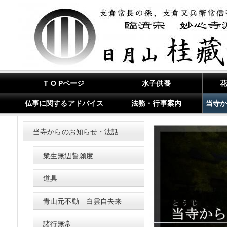
T O Pページ
水子供養
仏事に関するアドバイス
法務・行事案内
当寺
当寺からのお知らせ・法話
衆生無辺誓願度
道具
青山元不動 白雲自去来
諸行無常