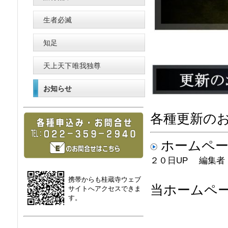
生者必滅
知足
天上天下唯我独尊
お知らせ
各種更新の
ホームペー
２０日UP 編集者
携帯からも桂蔵寺ウェブ
当ホームペ
サイトへアクセスできま
す。