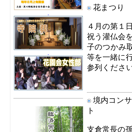
花まつり
４月の第１
祝う灌仏会
子のつかみ
等を一緒に
参列くださ
境内コンサ
支倉常長の