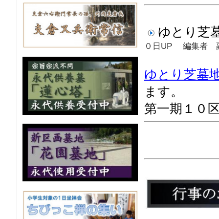
ゆと
０日UP 編集者 
ゆとり芝墓
ます。
第一期１０