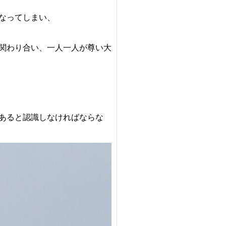
なってしまい、
関わり合い、
一人一人が尊い大
あると
認識しなければならな