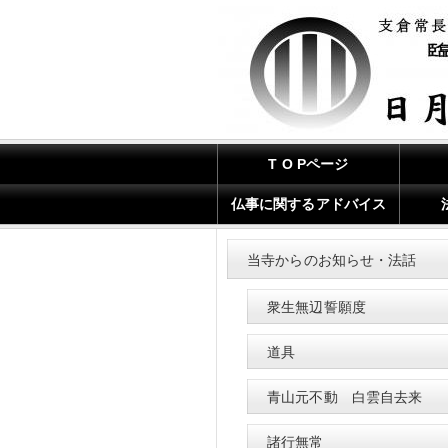
T O Pページ
仏事に関するアドバイス
当寺からのお知らせ・法話
衆生無辺誓願度
道具
青山元不動 白雲自去来
諸行無常