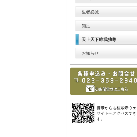
生者必滅
知足
天上天下唯我独尊
お知らせ
携帯からも桂蔵寺ウェ
サイトへアクセスでき
す。