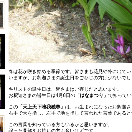
春は花が咲き始める季節です。皆さまも花見や外に出てい
いますが、
お釈迦さまの誕生日をご存じの方は少ないでし
キリストの誕生日は、皆さまはご存じだと思います。
お釈迦さまの誕生日は4月8日の
「はなまつり」
で知ってい
この
「天上天下唯我独尊」
は、お生まれになったお釈迦さ
右手で天を指し、左手で地を指して
言われた言葉であると
この言葉を知っている方もいるかと思いますが、
誤った見解をお持ちの方も多いはずです。