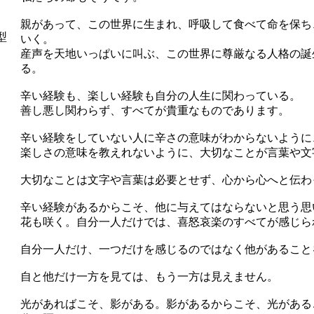
親があって、この世界に生まれ、呼吸して食べて命を保ち
型
いく。
産声を天地いっぱいに叫ぶ、この世界に尊厳なる人格の誕
る。
辛い経験も、楽しい経験も自分の人生に関わっている。
善し悪し関わらず、すべてが貴重なものであります。
辛い経験をしていない人に辛さの意味がわからないように
楽しさの意味を教えれないように、大切なことが言葉や文
大切なことは文字や言葉は必要とせず、心から心へと伝わ
辛い経験があるからこそ、他に与えてはならないと思う
思
花も咲く。
自分一人だけでは、喜怒哀楽のすべてが感じら
自分一人だけ、一つだけを感じるのではなく
他があること
自と他だけ一方を見ては、もう一方は見えません。
光があればこそ、影がある。影があるからこそ、光がある