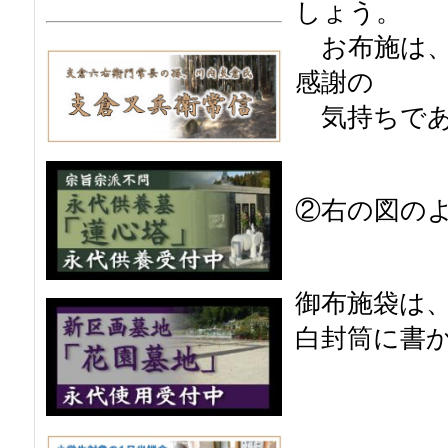
しょう。
お布施は、
感謝の
気持ちであ
②右の図の
御布施袋は
白封筒に書