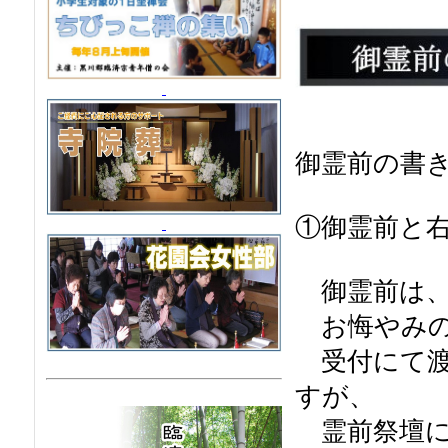
御霊前の書
①御霊前と
御霊前は、
お悔やみの
受付にて渡
すが、
霊前祭壇に