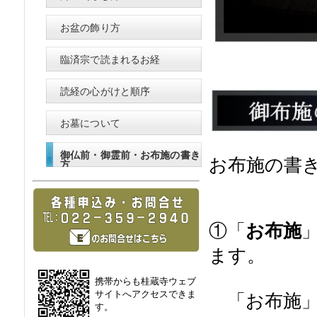
お盆の飾り方
臨済宗で読まれるお経
読経の心がけと順序
お墓について
御仏前・御霊前・お布施の書き
お布施の書
方
①「
お布施
ます。
携帯からも桂蔵寺ウェブ
サイトへアクセスできま
「お布施」
す。