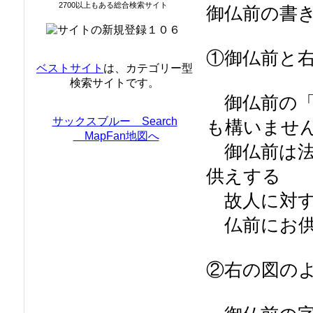
2700以上もある総合検索サイト
御仏前の書
①御仏前と
ベストサイト
は、カテゴリー型
検索サイトです。
御仏前の「
サックスブルー Search
も構いませ
MapFan地図へ
御仏前は法
供えする
故人に対す
仏前にお供
②右の図の