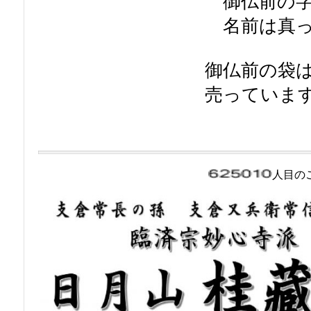
御仏前の字
名前は真っ
御仏前の袋
売っていま
人目の