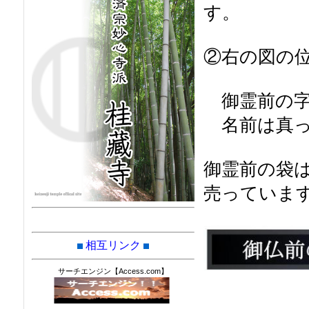
す。
②右の図の
御霊前の字
名前は真っ
御霊前の袋
売っていま
相互リンク
サーチエンジン【Access.com】