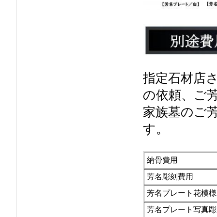
指定石材店
の依頼、ご
家族墓のご
す。
納骨費用
芳名彫刻費用
芳名プレート花模様
芳名プレート写真彫