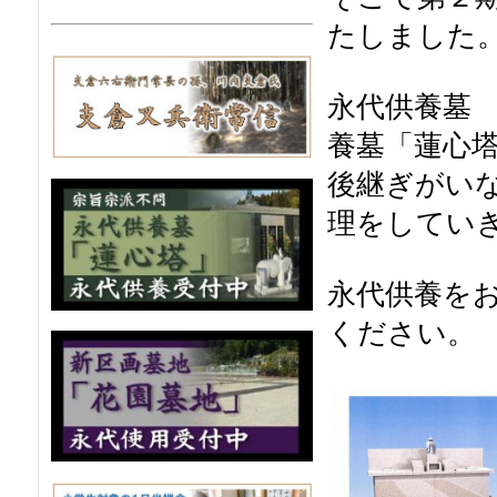
たしました
永代供養墓
養墓「蓮心
後継ぎがい
理をしてい
永代供養を
ください。