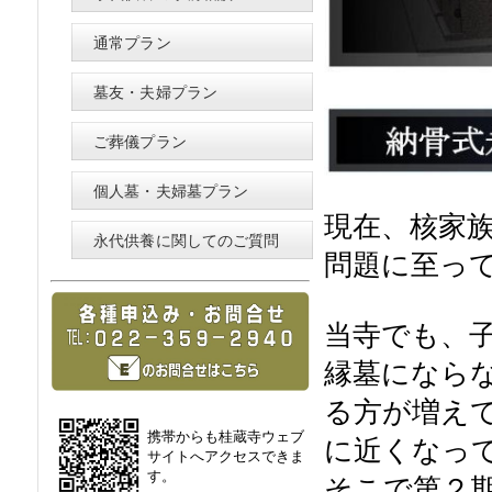
通常プラン
墓友・夫婦プラン
ご葬儀プラン
個人墓・夫婦墓プラン
現在、核家
永代供養に関してのご質問
問題に至っ
当寺でも、
縁墓になら
る方が増え
携帯からも桂蔵寺ウェブ
に近くなっ
サイトへアクセスできま
す。
そこで第２