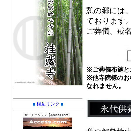
憩の郷には
ております
ご葬儀、戒
※ご葬儀布施と
※他寺院様のお
なれません。
相互リンク
サーチエンジン【Access.com】