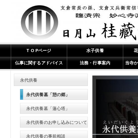
T O Pページ
水子供養
仏事に関するアドバイス
法務・行事案内
当寺
永代供養
永代供養墓「憩の郷」
永代供養墓「蓮心塔」
永代供養のお申し込みについて
永代供養の事前相談