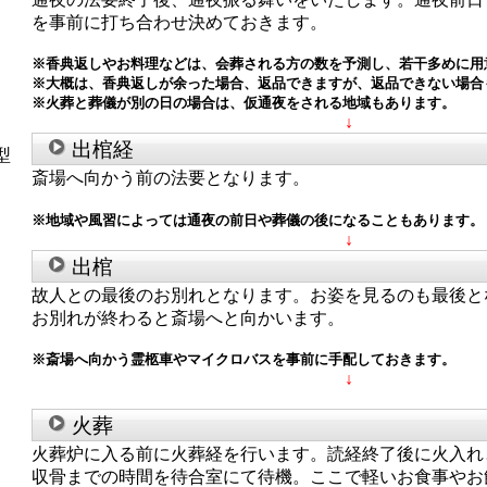
を事前に打ち合わせ決めておきます。
※香典返しやお料理などは、会葬される方の数を予測し、若干多めに用
※大概は、香典返しが余った場合、返品できますが、返品できない場合
※火葬と葬儀が別の日の場合は、仮通夜をされる地域もあります。
↓
出棺経
型
斎場へ向かう前の法要となります。
※地域や風習によっては通夜の前日や葬儀の後になることもあります。
↓
出棺
故人との最後のお別れとなります。お姿を見るのも最後と
お別れが終わると斎場へと向かいます。
※斎場へ向かう霊柩車やマイクロバスを事前に手配しておきます。
↓
火葬
火葬炉に入る前に火葬経を行います。読経終了後に火入れ
収骨までの時間を待合室にて待機。ここで軽いお食事やお