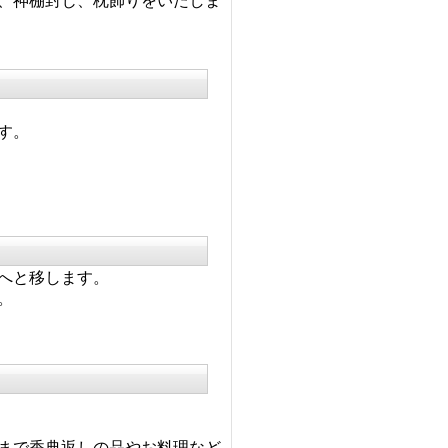
、神棚封じ、枕飾りをいたしま
す。
へと移します。
。
。
まで香典返しの品やお料理など