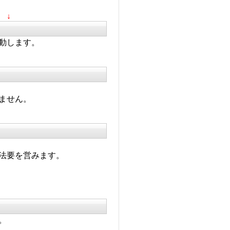
↓
動します。
ません。
法要を営みます。
。