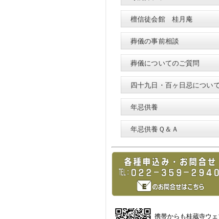
檀信徒会館 桂月庵
葬儀の事前相談
葬儀についてのご質問
四十九日・百ヶ日忌につい
年忌供養
年忌供養Ｑ＆Ａ
携帯からも桂蔵寺ウェ