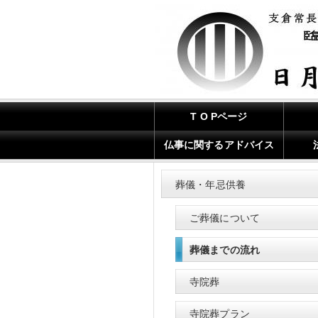
T O Pページ
仏事に関するアドバイス
葬儀・年忌供養
ご葬儀について
葬儀までの流れ
寺院葬
寺院葬プラン