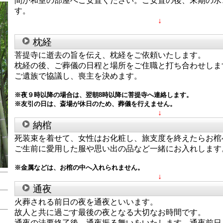
間か和室の部屋へご安置ください。ご安置の後、末期の水
す。
↓
枕経
菩提寺に逝去の旨を伝え、枕経をご依頼いたします。
枕経の後、ご葬儀の日程と場所をご住職と打ち合わせしま
ご遺族で協議し、喪主を決めます。
※夜９時以降の場合は、翌朝8時以降に菩提寺へ連絡します。
※友引の日は、斎場が休日のため、葬儀を行えません。
↓
納棺
死装束を着せて、女性はお化粧し、旅支度を終えたらお棺
ご生前に愛用した服や思い出の品など一緒にお入れします
※金属などは、お棺の中へ入れられません。
↓
通夜
火葬される前日の夜を通夜といいます。
故人と共に過ごす最後の夜となる大切なお時間です
通夜の法要終了後、通夜振る舞いをいたします。通夜前日