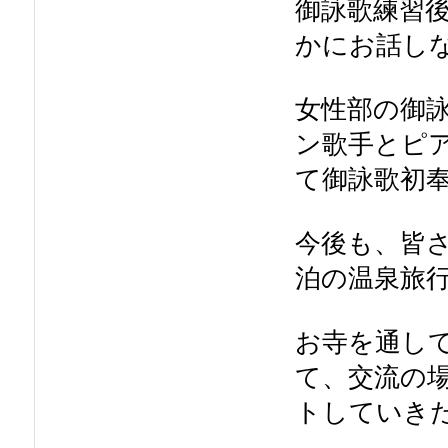
御詠歌練習
かにお話し
女性部の御詠
ン歌手とピ
て御詠歌初
今後も、皆
泊の温泉旅
お寺を通し
て、交流の
トしていき