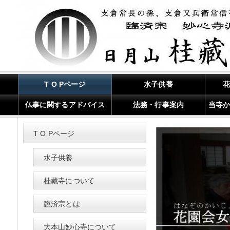
T O Pページ
水子供養
仏事に関するアドバイス
法務・行事案内
当寺
T O Pページ
水子供養
桂藏寺について
臨済宗とは
大本山妙心寺について