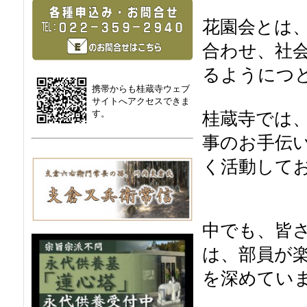
花園会とは
合わせ、社
るようにつ
携帯からも桂蔵寺ウェブ
サイトへアクセスできま
す。
桂蔵寺では
事のお手伝
く活動して
中でも、皆
は、部員が
を深めてい