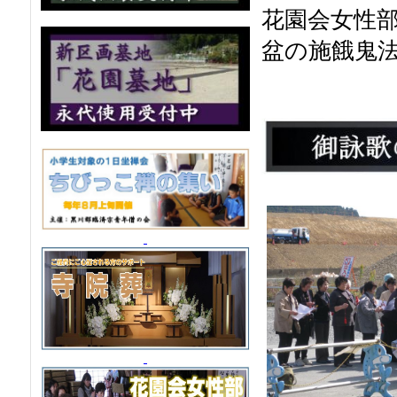
花園会
女性
盆の施餓鬼