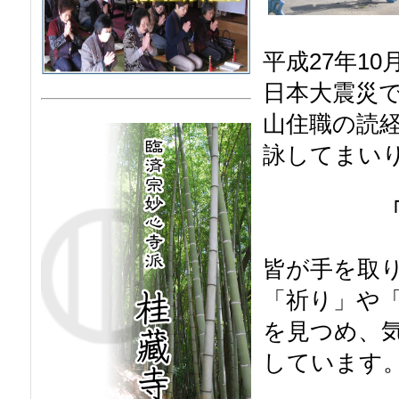
平成27年1
日本大震災
山住職の読
詠してまい
皆が手を取
「祈り」や
を見つめ、
しています