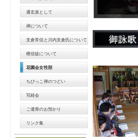
通玄派として
禅について
支倉常信と川内支倉氏について
檀信徒について
花園会女性部
ちびっこ禅のつどい
写経会
ご遺骨のお預かり
リンク集