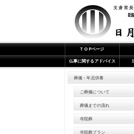
T O Pページ
仏事に関するアドバイス
葬儀・年忌供養
ご葬儀について
葬儀までの流れ
寺院葬
寺院葬プラン