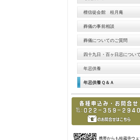
檀信徒会館 桂月庵
葬儀の事前相談
葬儀についてのご質問
四十九日・百ヶ日忌につい
年忌供養
年忌供養Ｑ＆Ａ
携帯からも桂蔵寺ウェ