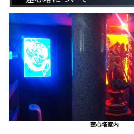
蓮心塔室内