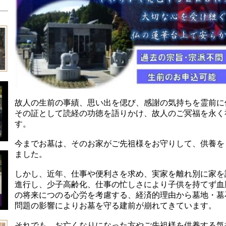
故人の生前の事績、思い出を偲び、感謝の気持ちを霊前に
その証として読経の功徳を語りかけ、故人のご冥福を永く
す。
今までお墓は、そのお家がご先祖様をお守りして、供養を
ました。
しかし、近年、仕事や便利さを求め、実家を離れ別に家を
進行し、少子高齢化、仕事の忙しさにより子供を持てず血
の将来につのる心労を考慮する、経済的理由から墓地・墓
問題の影響によりお墓を守る建前が崩れてきています。
それでも、お亡くなりになった方やご先祖様を供養する気