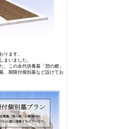
ております。
しまいました。
た。この永代供養墓「憩の郷」
墓、期限付個別墓など設けてお