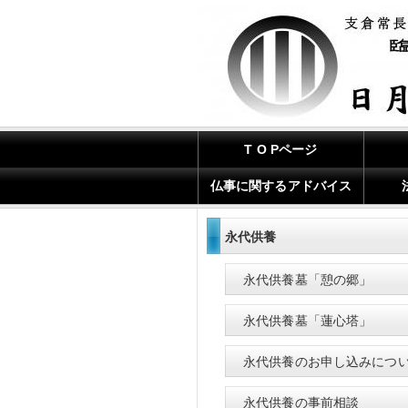
T O Pページ
仏事に関するアドバイス
永代供養
永代供養墓「憩の郷」
永代供養墓「蓮心塔」
永代供養のお申し込みにつ
永代供養の事前相談