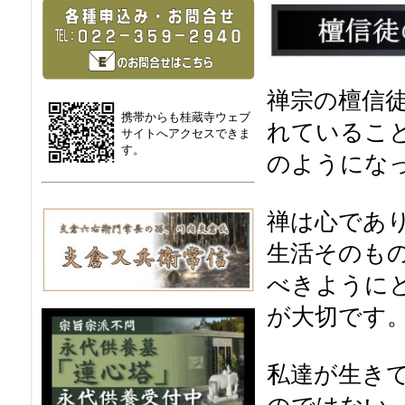
禅宗の檀信
携帯からも桂蔵寺ウェブ
れているこ
サイトへアクセスできま
す。
のようにな
禅は心であ
生活そのも
べきように
が大切です
私達が生き