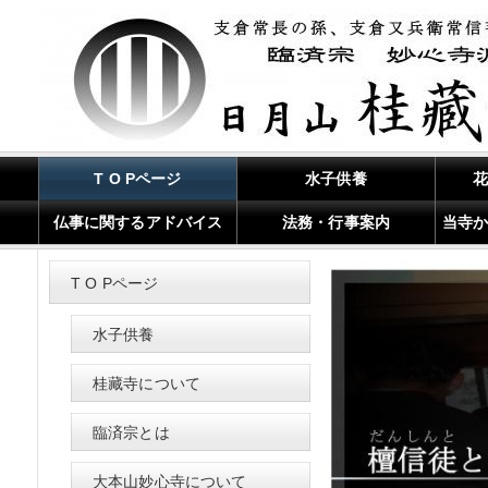
T O Pページ
水子供養
仏事に関するアドバイス
法務・行事案内
当寺
T O Pページ
水子供養
桂藏寺について
臨済宗とは
大本山妙心寺について