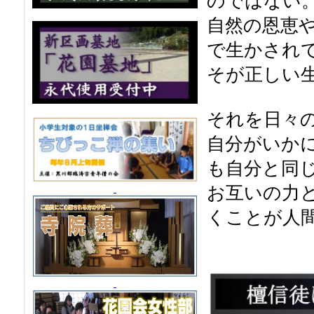
のではない
自然の恩恵
で生かされ
そが正しい
それを日々
自分がいか
も自分と同
お互いの力
くことが人