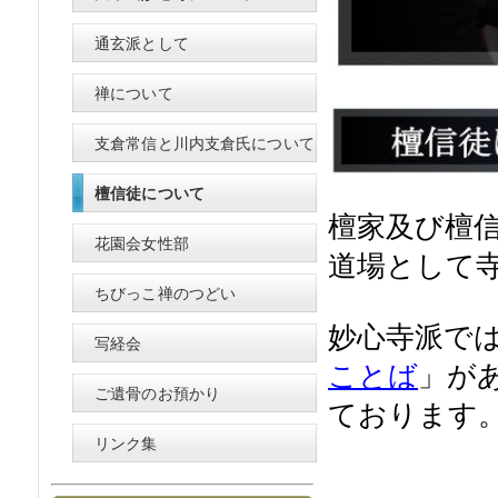
通玄派として
禅について
支倉常信と川内支倉氏について
檀信徒について
檀家及び檀
花園会女性部
道場として
ちびっこ禅のつどい
妙心寺派で
写経会
ことば
」
が
ご遺骨のお預かり
ております
リンク集