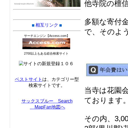
他寺院の檀
多額な寄付
相互リンク
で、そのよ
サーチエンジン【Access.com】
2700以上もある総合検索サイト
ベストサイト
は、カテゴリー型
検索サイトです。
当寺は花園会
ております
サックスブルー Search
MapFan地図へ
その内、3,