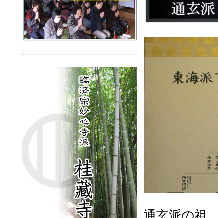
通玄派の祖