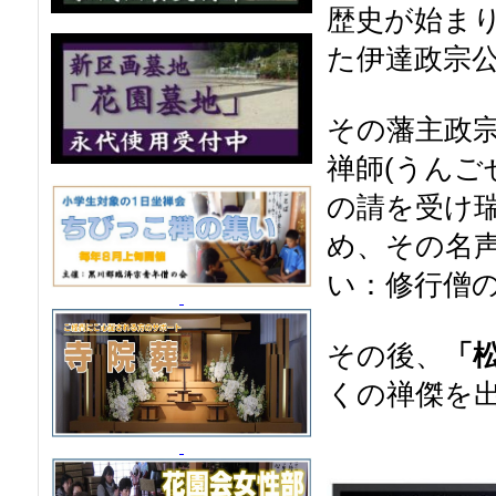
歴史が始ま
た伊達政宗
その藩主政
禅師(うんご
の請を受け
め、その名
い：修行僧
その後、
「
くの禅傑を