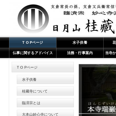
T O Pページ
水子供養
仏事に関するアドバイス
法務・行事案内
当寺
T O Pページ
水子供養
桂藏寺について
臨済宗とは
大本山妙心寺について