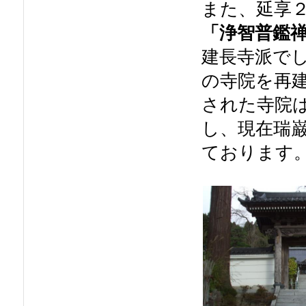
また、延享２
「浄智普鑑
建長寺派で
の寺院を再
された寺院
し、現在瑞
ております