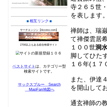
寺２６５世
を表します
相互リンク
禅師は、瑞
サーチエンジン【Access.com】
て禅傑雲居
2700以上もある総合検索サイト
１００世
洞
脚してひた
１６年(１７
ベストサイト
は、カテゴリー型
検索サイトです。
また、伊達
サックスブルー Search
を開山して
MapFan地図へ
通玄禅師の