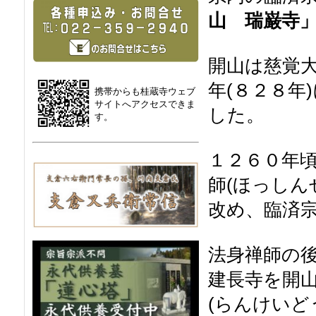
山 瑞巌寺
開山は慈覚
年(８２８年
携帯からも桂蔵寺ウェブ
サイトへアクセスできま
した。
す。
１２６０年
師(ほっし
改め、臨済
法身禅師の
建長寺を開
(らんけいど