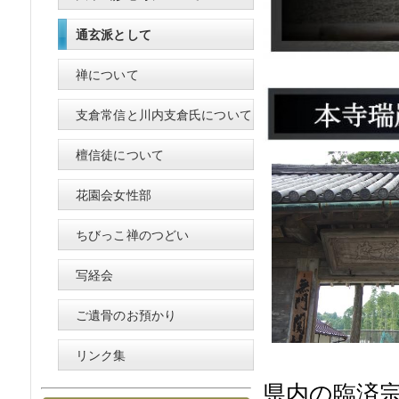
通玄派として
禅について
支倉常信と川内支倉氏について
檀信徒について
花園会女性部
ちびっこ禅のつどい
写経会
ご遺骨のお預かり
リンク集
県内の臨済