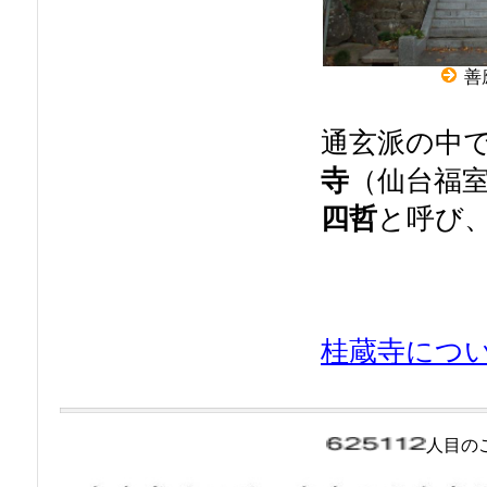
善
通玄派の中
寺
（仙台福
四哲
と呼び
桂蔵寺につ
人目の