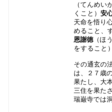
（てんめい
くこと）
安
天命を悟り
めること、
恩謝徳
（ほ
をすること
その通玄の
は、２７歳
果たし、大
三住を果た
瑞巌寺では