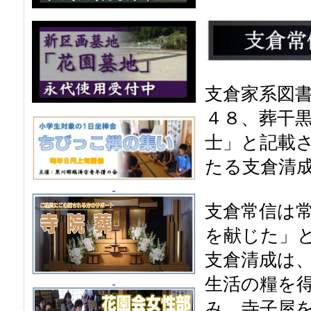
支倉家系図
４８、葬干
士」と記載
たる支倉清
支倉常信は
を献じた」
支倉清成は
生活の糧を
み、寺子屋