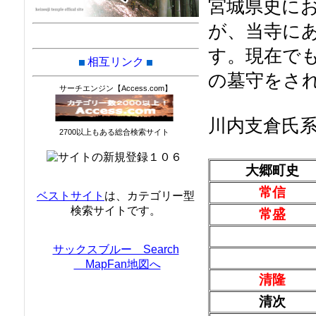
宮城県史にお
が、当寺に
す。現在で
相互リンク
の墓守をさ
サーチエンジン【Access.com】
川内支倉氏
2700以上もある総合検索サイト
大郷町史
常信
ベストサイト
は、カテゴリー型
検索サイトです。
常盛
サックスブルー Search
MapFan地図へ
清隆
清次