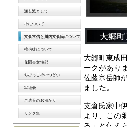
通玄派として
禅について
支倉常信と川内支倉氏について
檀信徒について
大郷町東成田
花園会女性部
ークがあり
ちびっこ禅のつどい
佐藤宗岳師
ました。
写経会
ご遺骨のお預かり
支倉氏家中
リンク集
より、この
る」と伝え