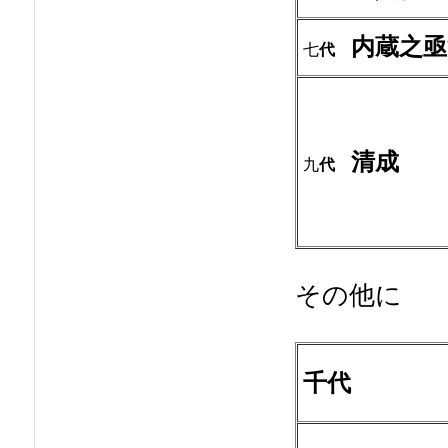
内蔵之亟
七
代
清成
九
代
その他に
千代