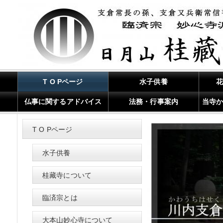
T O Pページ
水子供養
仏事に関するアドバイス
法務・行事案内
当寺
T O Pページ
水子供養
桂藏寺について
臨済宗とは
大本山妙心寺について