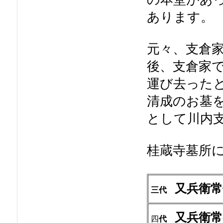
あります。
元々、支倉
後、支倉家
運び去った
清成のお墓
として川内
桂蔵寺墓所
又兵衛常
三代
又兵衛常
四
代