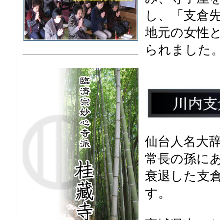
し、「支倉
地元の女性
られました
仙台人名大辞
常長の孫にあ
衰退した支
す。