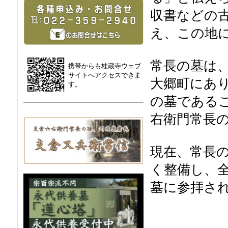
収書などの
え、この地
常長の墓は
携帯からも桂蔵寺ウェブ
サイトへアクセスできま
大郷町にあ
す。
の墓である
右衛門常長
現在、常長
く整備し、
墓に参拝さ