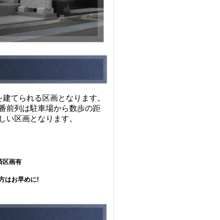
を建てられる区画となります。
番前列は駐車場から数歩の距
しい区画となります。
済区画有
方はお早めに!