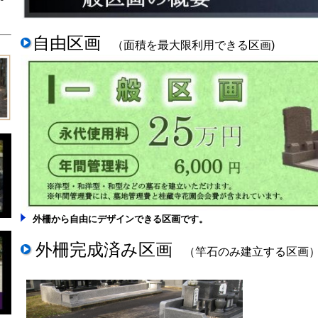
自由区画
（面積を最大限利用できる区画)
外柵から自由にデザインできる区画です。
外柵完成済み区画
（竿石のみ建立する区画