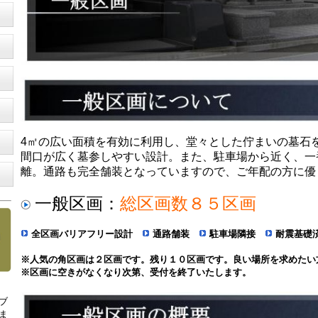
4㎡の広い面積を有効に利用し、堂々とした佇まいの墓石
間口が広く墓参しやすい設計。また、駐車場から近く、一
離。通路も完全舗装となっていますので、ご年配の方に優
一般区画：
総区画数８５区画
全区画バリアフリー設計
通路舗装
駐車場隣接
耐震基礎
※人気の角区画は２
区画です。残り１０区画です。良い場所を求めたい
※区画に空きがなくなり次第、受付を終了いたします。
ブ
ま