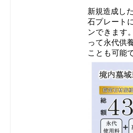
新規造成し
石プレート
ンできます
って永代供
ことも可能