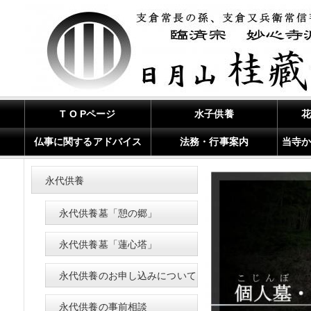
T O Pページ
水子供養
仏事に関するアドバイス
法務・行事案内
当寺
永代供養
永代供養墓「憩の郷」
永代供養墓「蓮心塔」
永代供養のお申し込みについて
永代供養の事前相談