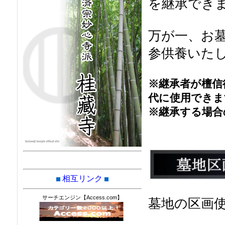
を継承でき
万が一、お
参供養いた
※継承者が檀信
代に使用できま
※継承する場合
相互リンク
サーチエンジン【Access.com】
墓地の区画