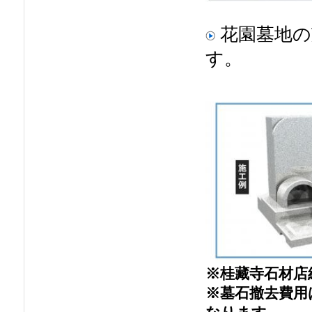
花園墓地の
す。
※桂藏寺石材店
※墓石撤去費用