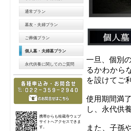
通常プラン
墓友・夫婦プラン
ご葬儀プラン
個人墓・夫婦墓プラン
一旦、個別
永代供養に関してのご質問
るかわから
を設けてご
使用期間満
し、永代供
携帯からも桂蔵寺ウェブ
サイトへアクセスできま
また、子孫
す。