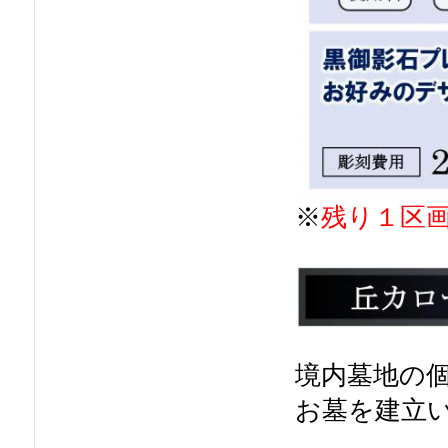
※
残り１区
境内墓地の
お墓を建立