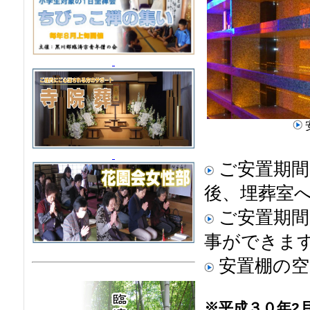
ご安置期間
後、埋葬室
ご安置期間
事ができま
安置棚の空
※平成３０年2