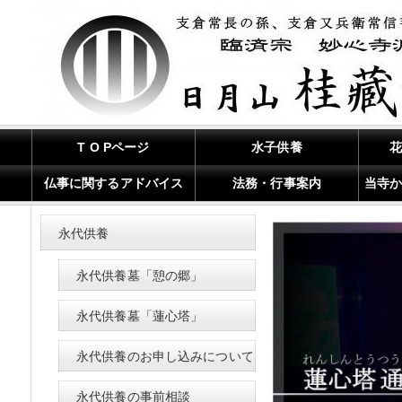
T O Pページ
水子供養
仏事に関するアドバイス
法務・行事案内
当寺
永代供養
永代供養墓「憩の郷」
永代供養墓「蓮心塔」
永代供養のお申し込みについて
永代供養の事前相談