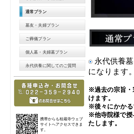
通常プラン
墓友・夫婦プラン
ご葬儀プラン
個人墓・夫婦墓プラン
永代供養墓
永代供養に関してのご質問
になります
※過去の宗旨・
けます。
※後々にかかる
※他寺院様で授
携帯からも桂蔵寺ウェブ
たします。
サイトへアクセスできま
す。