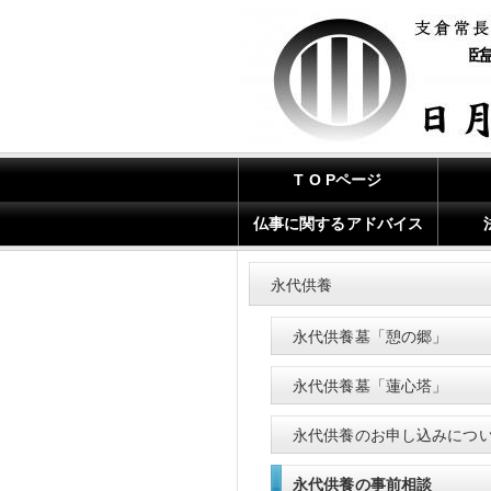
T O Pページ
仏事に関するアドバイス
永代供養
永代供養墓「憩の郷」
永代供養墓「蓮心塔」
永代供養のお申し込みにつ
永代供養の事前相談