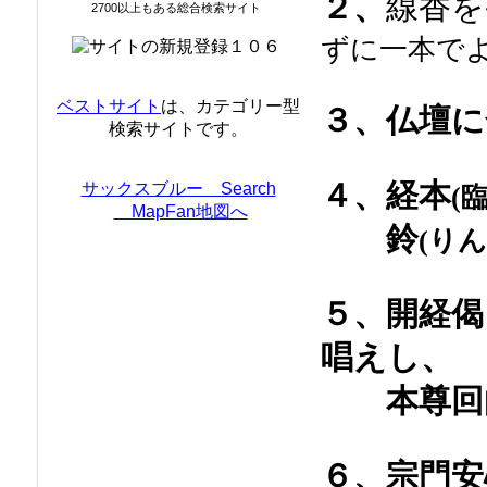
２、
線香を
2700以上もある総合検索サイト
ずに一本で
ベストサイト
は、カテゴリー型
３、
仏壇に
検索サイトです。
４、
経本
サックスブルー Search
(
MapFan地図へ
鈴
(りん
５、
開経偈
唱えし、
本尊
回
６、
宗門安