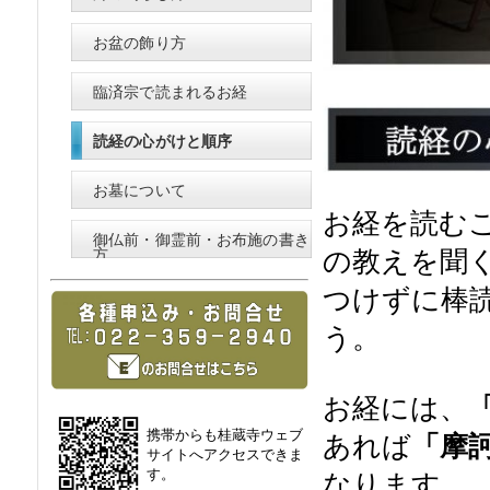
お盆の飾り方
臨済宗で読まれるお経
読経の心がけと順序
お墓について
お経を読む
御仏前・御霊前・お布施の書き
の教えを聞
方
つけずに棒
う。
お経には、
携帯からも桂蔵寺ウェブ
あれば
「摩
サイトへアクセスできま
す。
なります。