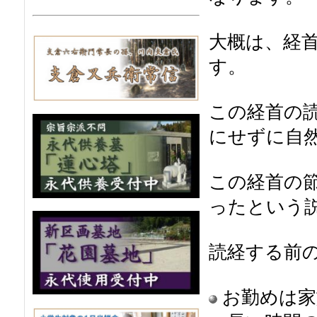
大概は、経
す。
この経首の
にせずに自
この経首の
っ
たという
読経する前
お勤めは家