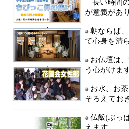
長い時間の
が意義があ
朝ならば、
て心身を清
お仏壇は、
う心がけま
お水、お茶
そろえてお
仏飯(ぶっ
えます
。