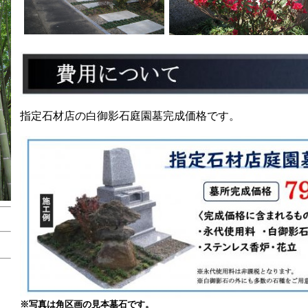
指定石材店の白御影石庭園墓完成価格です。
※写真は角区画の見本墓石です。