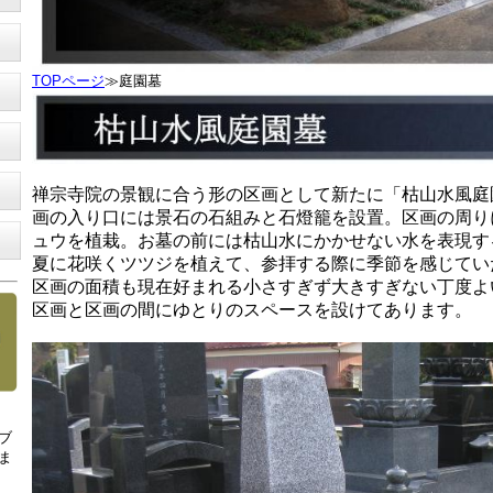
TOPページ
≫庭園墓
禅宗寺院の景観に合う形の区画として新たに「枯山水風庭
画の入り口には景石の石組みと石燈籠を設置。区画の周り
ュウを植栽。お墓の前には枯山水にかかせない水を表現す
夏に花咲くツツジを植えて、参拝する際に季節を感じてい
区画の面積も現在好まれる小さすぎず大きすぎない丁度よ
区画と区画の間にゆとりのスペースを設けてあります。
ブ
ま