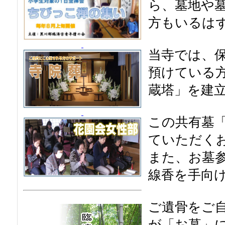
ら、墓地や
方もいるは
当寺では、
預けている
蔵塔」を建
この共有墓
ていただく
また、お墓
線香を手向
ご遺骨をご
が「お墓」