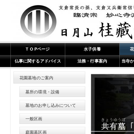
T O Pページ
水子供養
仏事に関するアドバイス
法務・行事案内
当寺
花園墓地のご案内
墓所の環境・設備
墓地のお申し込みについて
一般区画
庭園墓区画