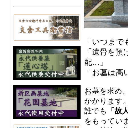
「いつまで
「遺骨を預
配…」
「お墓は高
お墓を求め
かかります
誰でも
「故
をもってい