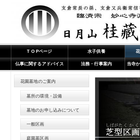
T O Pページ
水子供養
仏事に関するアドバイス
法務・行事案内
当寺
花園墓地のご案内
墓所の環境・設備
墓地のお申し込みについて
一般区画
庭園墓区画