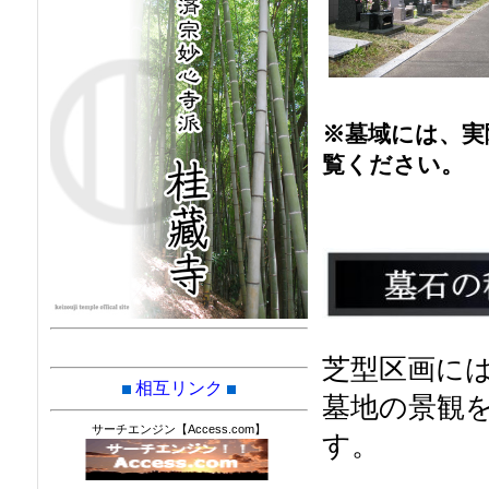
※墓域には、実
覧ください。
芝型区画に
相互リンク
墓地の景観
サーチエンジン【Access.com】
す。