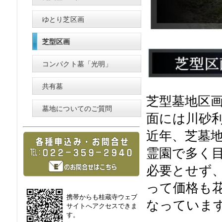
ゆとり芝区画
芝型区画
コンパクト墓「光明」
共有墓
芝型墓地区
墓地についてのご質問
面には川砂
近年、芝墓
霊園で多く
必要とせず
って価格も
携帯からも桂蔵寺ウェブ
なっていま
サイトへアクセスできま
す。