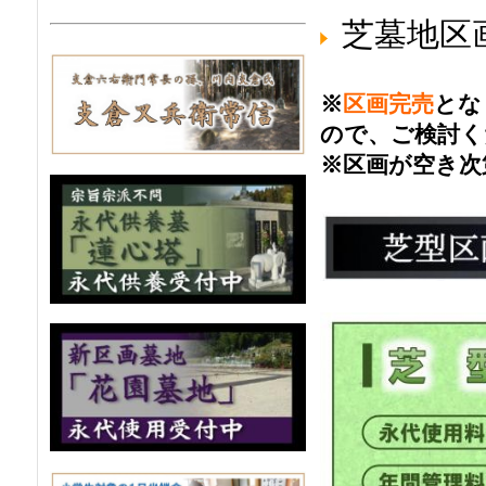
芝墓地区
※
区画完売
とな
ので、ご検討く
※区画が空き次