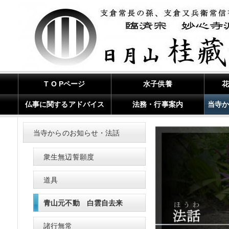
T O Pページ
水子供養
仏事に関するアドバイス
法務・行事案内
当寺
当寺からのお知らせ・法話
衆生無辺誓願度
道具
青山元不動 白雲自去来
諸行無常